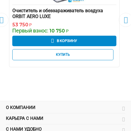
Очиститель и обеззараживатель воздуха
ORBIT AERO LUXE


53 750
Р
Первый взнос:
10 750
Р
В КОРЗИНУ
КУПИТЬ
О КОМПАНИИ
КАРЬЕРА С НАМИ
С НАМИ УДОБНО