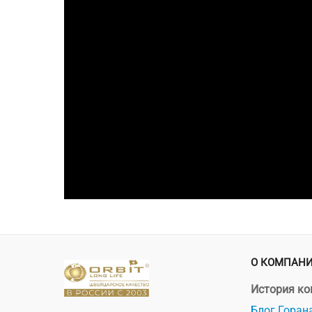
О КОМПАН
История к
Блог Горан