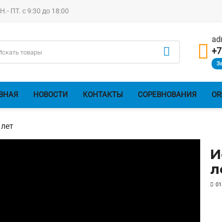
- ПТ. с 9:30 до 18:00
ad

+7
З
ВНАЯ
НОВОСТИ
КОНТАКТЫ
СОРЕВНОВАНИЯ
OR
 лет
И
л
01