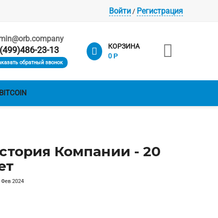
Войти
Регистрация
/
min@orb.company

КОРЗИНА
(499)486-23-13
0
Р
аказать обратный звонок
BITCOIN
стория Компании - 20
ет
 Фев 2024