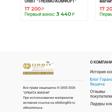
ORBIT "THERMO-КОМФОРТ"
магни
"Снеж
17 200
17 2
Р
3 440
Первый взнос:
Первы
Р
О КОМПАН
История к
Блог Горан
Якшича
Все права защищены © 2003-2026
Отзывы
"ОРБИТА ЖИЗНИ"
покупателе
При использовании материалов
активная ссылка на orbitlonglife.ru
Лидеры ко
обязательна.