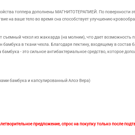
войства топпера дополнены МАГНИТОТЕРАПИЕЙ. По поверхности эт
ствие на ваше тело во время сна способствует улучшению кровообр
 съемный чехол из жаккарда (на молнии), что дает возможность п
 бамбука в ткани чехла. Благодаря пектину, входящему в состав 
бамбука - это сильное антибактериальное средство, которое допол
нами бамбука и капсулированный Алоэ Вера)
овлетворительное предложение, спрос на покупку только после под