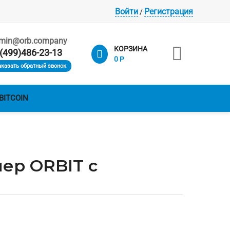
Войти
Регистрация
/
min@orb.company

КОРЗИНА
(499)486-23-13
0
Р
аказать обратный звонок
BITCOIN
ер ORBIT с