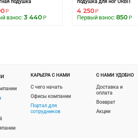
тная подушка
подушка для ног ORBIT
инка"
«Сердечко»
00
4 250
Р
Р
3 440
850
й взнос:
Первый взнос:
Р
Р
КАРЬЕРА С НАМИ
С НАМИ УДОБНО
ИИ
С чего начать
Доставка и
омпании
оплата
Офисы компании
а
Возврат
Портал для
сотрудников
Акции
й
мпании