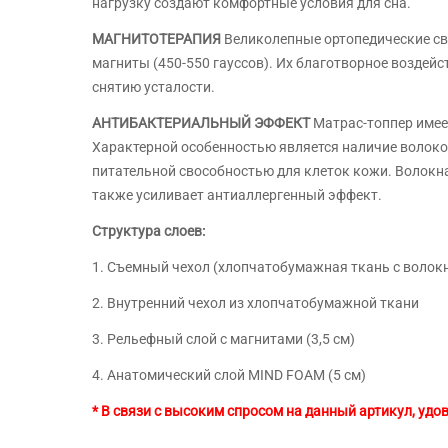
нагрузку создают комфортные условия для сна.
МАГНИТОТЕРАПИЯ
Великолепные ортопедические с
магниты (450-550 гауссов). Их благотворное воздей
снятию усталости.
АНТИБАКТЕРИАЛЬНЫЙ ЭФФЕКТ
Матрас-топпер имеет
Характерной особенностью является наличие волокон
питательной свособностью для клеток кожи. Волокна 
также усиливает антиаллергенный эффект.
Структура слоев:
1. Съемный чехол (хлопчатобумажная ткань с волок
2. Внутренний чехол из хлопчатобумажной ткани
3. Рельефный слой с магнитами (3,5 см)
4. Анатомический слой MIND FOAM (5 см)
* В связи с высоким спросом на данный артикул, уд