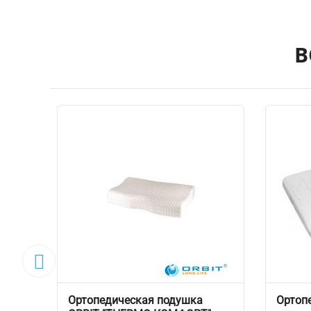
В

Ортопедическая подушка
Ортоп